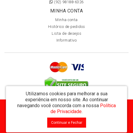
(92) 98188-6326
MINHA CONTA
Minha conta
Histórico de pedidos
Lista de desejos
Informativo
Utilizamos cookies para melhorar a sua
experiência em nosso site.
Ao continuar
navegando você concorda com a nossa
Política
MVT Comércio de Representação de Livros Ltda - CNPJ: 11.162.894/0001-32
de Privacidade
.
Rua Visconde de Utinga 234 - Parque das Laranjeiras - Manaus / AM - CEP: 69058-810
Continuar e Fechar
MVT Livraria © 2026
Desenvolvido por
88digital