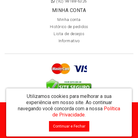
(92) 98188-6326
MINHA CONTA
Minha conta
Histórico de pedidos
Lista de desejos
Informativo
Utilizamos cookies para melhorar a sua
experiência em nosso site.
Ao continuar
navegando você concorda com a nossa
Política
MVT Comércio de Representação de Livros Ltda - CNPJ: 11.162.894/0001-32
de Privacidade
.
Rua Visconde de Utinga 234 - Parque das Laranjeiras - Manaus / AM - CEP: 69058-810
Continuar e Fechar
MVT Livraria © 2026
Desenvolvido por
88digital