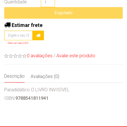
Quantidade
Esgotado
Estimar frete
Não sei meu CEP
0 avaliações
/
Avalie este produto
Descrição
Avaliações (0)
Paradidático O LIVRO INVISÍVEL
ISBN:
9788541811941