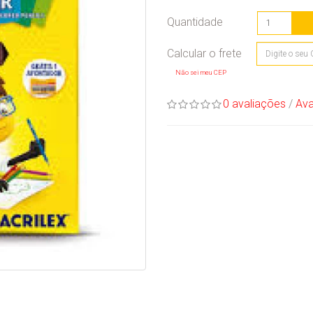
Quantidade
Não sei meu CEP
0 avaliações
/
Ava