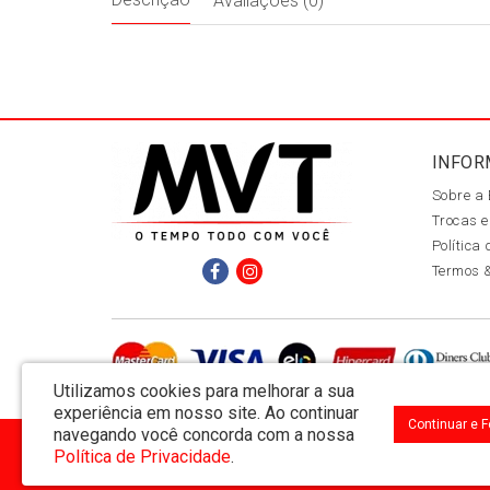
Avaliações (0)
INFOR
Sobre a
Trocas e
Política
Termos 
Utilizamos cookies para melhorar a sua
experiência em nosso site.
Ao continuar
Continuar e 
navegando você concorda com a nossa
MVT Comércio de Representação de Livros Ltda - CNPJ: 11.162.894/0001-32
Política de Privacidade
.
Rua Visconde de Utinga 234 - Parque das Laranjeiras - Manaus / AM - CEP: 690