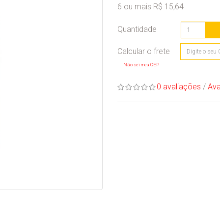
6 ou mais R$ 15,64
Quantidade
Não sei meu CEP
0 avaliações
/
Ava