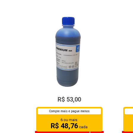
TINTA UNIVERSAL
R$ 53,00
HP/EPSON/BULK INK CYAN
HP/
500ML
Compre mais e pague menos
6 ou mais:
R$ 48,76
cada