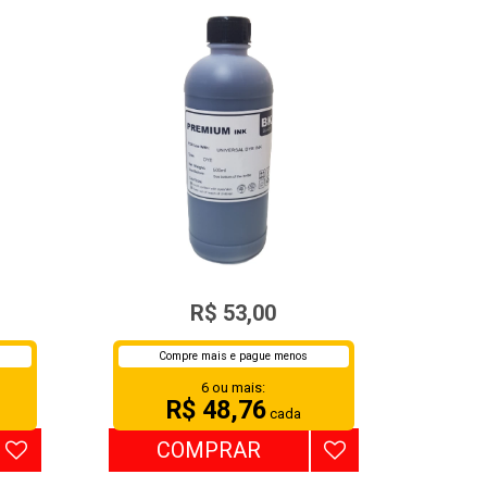
R
TINTA UNIVERSAL
R$ 53,00
HP/EPSON/BULK INK BLACK
500ML
Compre mais e pague menos
6 ou mais:
R$ 48,76
cada
COMPRAR