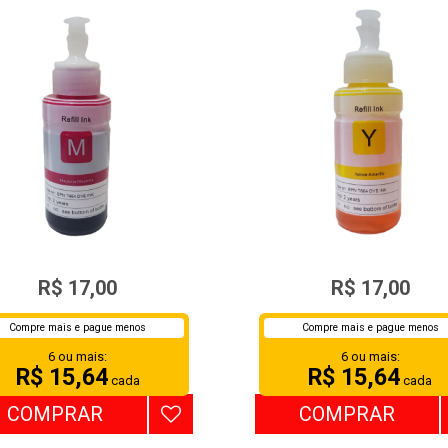
TINTA EPSON 664 COLOR
TINTA EPSON 664 COLO
R$ 17,00
R$ 17,00
MAGENTA 70ML
YELLOW 70ML
Compre mais e pague menos
Compre mais e pague menos
6 ou mais:
6 ou mais:
R$ 15,64
R$ 15,64
cada
cada
COMPRAR
COMPRAR