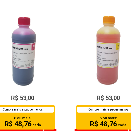
TINTA UNIVERSAL
TINTA UNIVERSAL
R$ 53,00
R$ 53,00
EPSON/BULK INK MAGENTA
HP/EPSON/BULK INK YEL
500ML
500ML
Compre mais e pague menos
Compre mais e pague menos
6 ou mais:
6 ou mais:
R$ 48,76
R$ 48,76
cada
cada