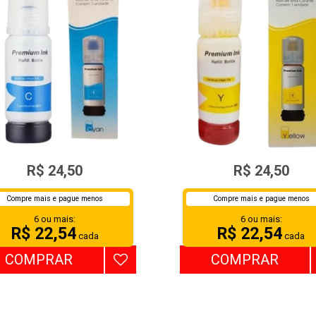
NTA EPSON 544/504 70ML
TINTA EPSON 544/504 7
R$ 24,50
R$ 24,50
CYAN
YELLOW
Compre mais e pague menos
Compre mais e pague menos
6 ou mais:
6 ou mais:
R$ 22,54
R$ 22,54
cada
cada
COMPRAR
COMPRAR