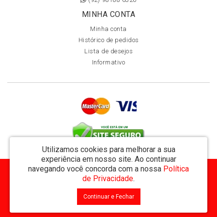
MINHA CONTA
Minha conta
Histórico de pedidos
Lista de desejos
Informativo
Utilizamos cookies para melhorar a sua
experiência em nosso site.
Ao continuar
navegando você concorda com a nossa
Política
MVT Comércio de Representação de Livros Ltda - CNPJ: 11.162.894/0001-32
de Privacidade
.
Rua Visconde de Utinga 234 - Parque das Laranjeiras - Manaus / AM - CEP: 69058-810
Continuar e Fechar
MVT Livraria © 2026
Desenvolvido por
88digital