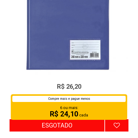
PASTA CAT. 50 ENV. FINO 1090AZ
R$ 26,20
Compre mais e pague menos
6 ou mais:
R$ 24,10
cada
ESGOTADO