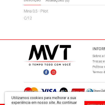
Avaliações (0)
Mina 0,5 - Pilot
C/12
INFOR
Sobre a
Trocas e
Política
Termos 
Utilizamos cookies para melhorar a sua
experiência em nosso site.
Ao continuar
Continuar e 