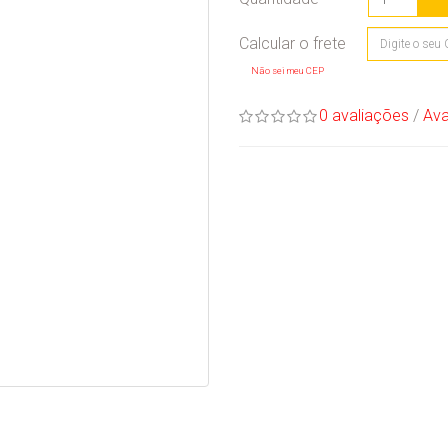
Não sei meu CEP
0 avaliações
/
Ava