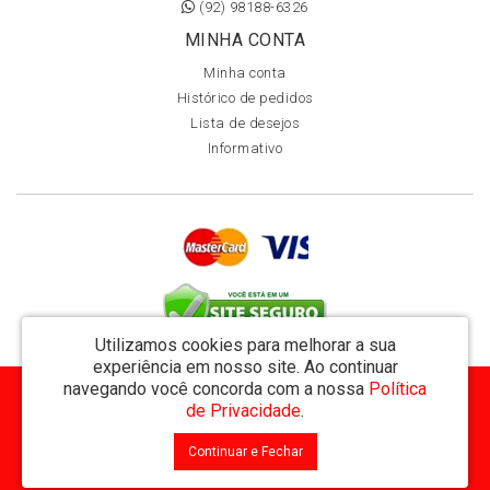
(92) 98188-6326
MINHA CONTA
Minha conta
Histórico de pedidos
Lista de desejos
Informativo
Utilizamos cookies para melhorar a sua
experiência em nosso site.
Ao continuar
navegando você concorda com a nossa
Política
MVT Comércio de Representação de Livros Ltda - CNPJ: 11.162.894/0001-32
de Privacidade
.
Rua Visconde de Utinga 234 - Parque das Laranjeiras - Manaus / AM - CEP: 69058-810
Continuar e Fechar
MVT Livraria © 2026
Desenvolvido por
88digital