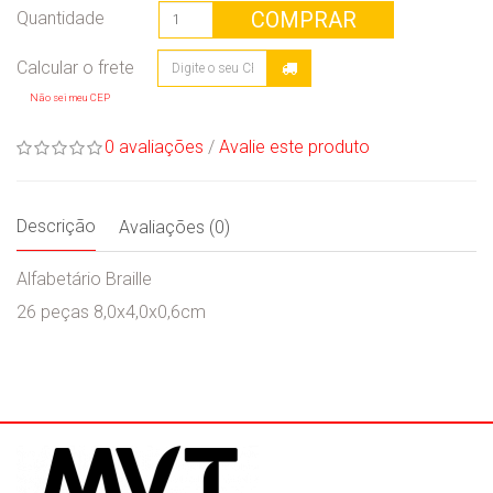
COMPRAR
Quantidade
Não sei meu CEP
0 avaliações
/
Avalie este produto
Descrição
Avaliações (0)
Alfabetário Braille
26 peças 8,0x4,0x0,6cm