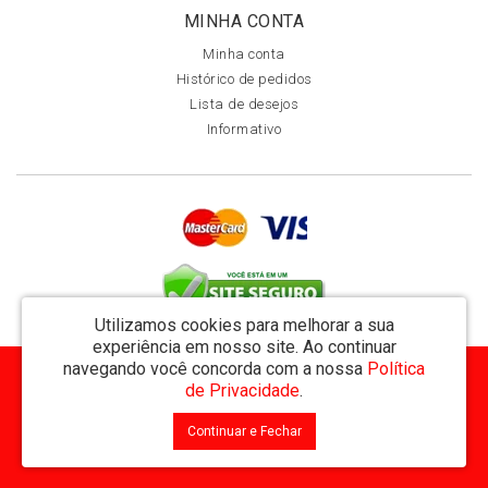
MINHA CONTA
Minha conta
Histórico de pedidos
Lista de desejos
Informativo
Utilizamos cookies para melhorar a sua
experiência em nosso site.
Ao continuar
navegando você concorda com a nossa
Política
MVT Comércio de Representação de Livros Ltda - CNPJ: 11.162.894/0001-32
de Privacidade
.
Rua Visconde de Utinga 234 - Parque das Laranjeiras - Manaus / AM - CEP: 69058-810
Continuar e Fechar
MVT Livraria © 2026
Desenvolvido por
88digital