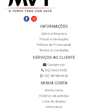
INFORMAÇÕES
Sobre a Empresa
Trocas e Devoluções
Política de Privacidade
Termos & Condições
SERVIÇOS AO CLIENTE
Contate-nos
(92) 3642-3450
(92) 98188-6326
MINHA CONTA
Minha conta
Histórico de pedidos
Lista de desejos
Informativo