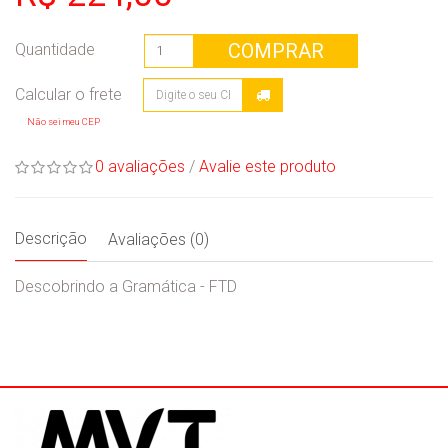
COMPRAR
Quantidade
Não sei meu CEP
0 avaliações
/
Avalie este produto
Descrição
Avaliações (0)
Descobrindo a Gramática - FTD