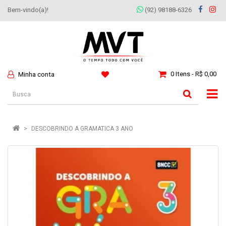
Bem-vindo(a)!
(92) 98188-6326
0 Itens - R$ 0,00
Minha conta
DESCOBRINDO A GRAMATICA 3 ANO