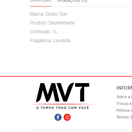
Avaliações (0)
Marca: Globo San
Produto: Desinfetante
Conteúdo: 1L
Fragância: Lavanda
INFOR
Sobre a
Trocas e
Política
Termos 