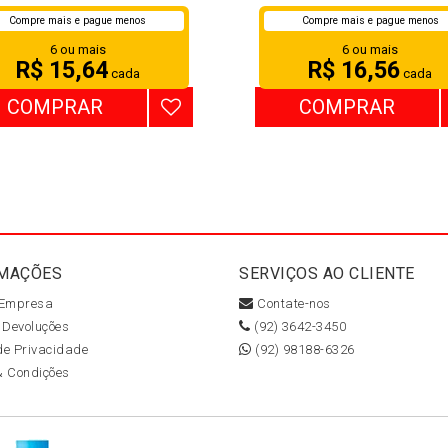
Compre mais e pague menos
Compre mais e pague menos
6 ou mais
6 ou mais
R$ 15,64
R$ 16,56
cada
cada
COMPRAR
COMPRAR
MAÇÕES
SERVIÇOS AO CLIENTE
 Empresa
Contate-nos
 Devoluções
(92) 3642-3450
 de Privacidade
(92) 98188-6326
& Condições