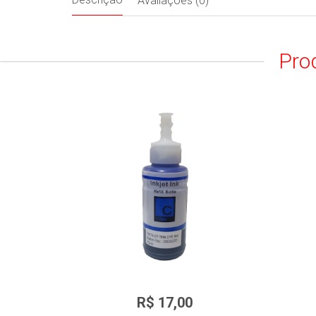
Avaliações (0)
Pro
TINTA EPSON 664 COLOR CYAN
R$ 17,00
70ML