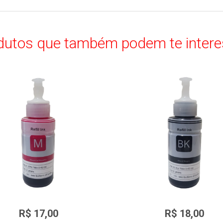
dutos que também podem te intere
TINTA EPSON 664 COLOR
TINTA EPSON 664 COLOR B
R$ 17,00
R$ 18,00
MAGENTA 70ML
70ML