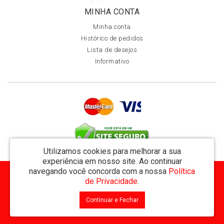
MINHA CONTA
Minha conta
Histórico de pedidos
Lista de desejos
Informativo
Utilizamos cookies para melhorar a sua
experiência em nosso site.
Ao continuar
navegando você concorda com a nossa
Política
MVT Comércio de Representação de Livros Ltda - CNPJ: 11.162.894/0001-32
de Privacidade
.
Rua Visconde de Utinga 234 - Parque das Laranjeiras - Manaus / AM - CEP: 69058-810
Continuar e Fechar
MVT Livraria © 2026
Desenvolvido por
88digital