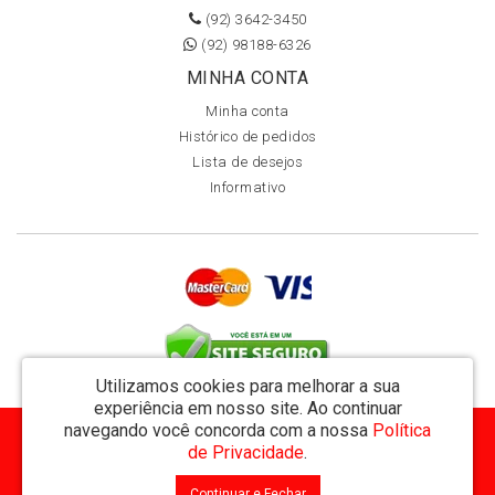
(92) 3642-3450
(92) 98188-6326
MINHA CONTA
Minha conta
Histórico de pedidos
Lista de desejos
Informativo
Utilizamos cookies para melhorar a sua
experiência em nosso site.
Ao continuar
navegando você concorda com a nossa
Política
MVT Comércio de Representação de Livros Ltda - CNPJ: 11.162.894/0001-32
de Privacidade
.
Rua Visconde de Utinga 234 - Parque das Laranjeiras - Manaus / AM - CEP: 69058-810
Continuar e Fechar