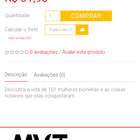
COMPRAR
Quantidade
Não sei meu CEP
0 avaliações
/
Avalie este produto
Descrição
Avaliações (0)
Descubra a vida de 101 mulheres pioneiras e as coisas
notáveis que elas conquistaram.