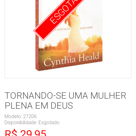
ESGOTADO
TORNANDO-SE UMA MULHER
PLENA EM DEUS
Modelo: 27206
Disponibilidade:
Esgotado
R$ 29,95