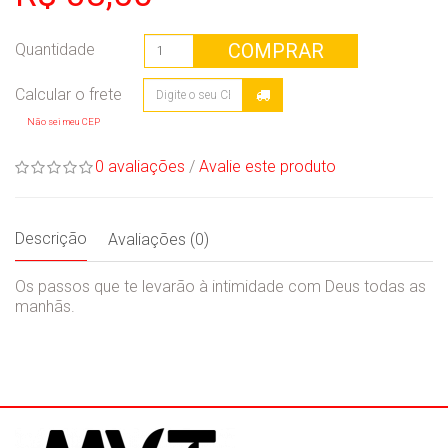
COMPRAR
Quantidade
Não sei meu CEP
0 avaliações
/
Avalie este produto
Descrição
Avaliações (0)
Os passos que te levarão à intimidade com Deus todas as
manhãs.