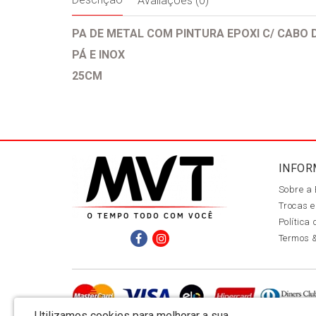
Avaliações (0)
PA DE METAL COM P
INTURA EPOXI C/ CABO 
PÁ E INOX
25CM
INFOR
Sobre a
Trocas e
Política
Termos 
Utilizamos cookies para melhorar a sua