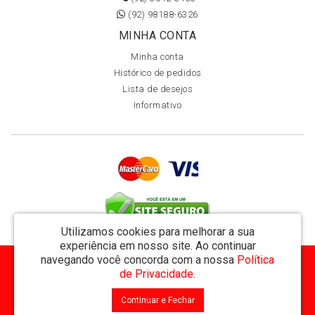
(92) 98188-6326
MINHA CONTA
Minha conta
Histórico de pedidos
Lista de desejos
Informativo
Utilizamos cookies para melhorar a sua
experiência em nosso site.
Ao continuar
navegando você concorda com a nossa
Política
MVT Comércio de Representação de Livros Ltda - CNPJ: 11.162.894/0001-32
de Privacidade
.
Rua Visconde de Utinga 234 - Parque das Laranjeiras - Manaus / AM - CEP: 69058-810
Continuar e Fechar
MVT Livraria © 2026