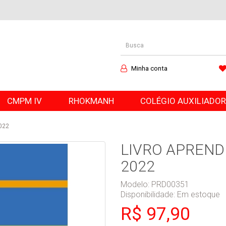
Minha conta
CMPM IV
RHOKMANH
COLÉGIO AUXILIADO
022
LIVRO APREND
2022
Modelo: PRD00351
Disponibilidade:
Em estoque
R$ 97,90