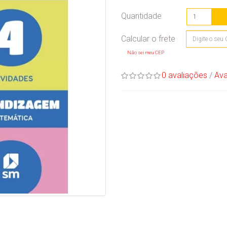
Quantidade
Não sei meu CEP
0 avaliações
/
Ava