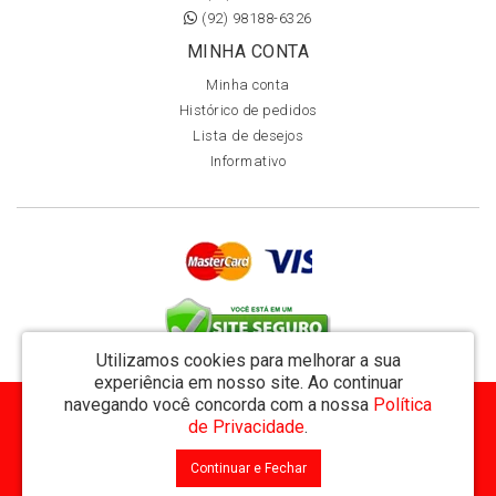
(92) 98188-6326
MINHA CONTA
Minha conta
Histórico de pedidos
Lista de desejos
Informativo
Utilizamos cookies para melhorar a sua
experiência em nosso site.
Ao continuar
navegando você concorda com a nossa
Política
MVT Comércio de Representação de Livros Ltda - CNPJ: 11.162.894/0001-32
de Privacidade
.
Rua Visconde de Utinga 234 - Parque das Laranjeiras - Manaus / AM - CEP: 69058-810
Continuar e Fechar
MVT Livraria © 2026
Desenvolvido por
88digital