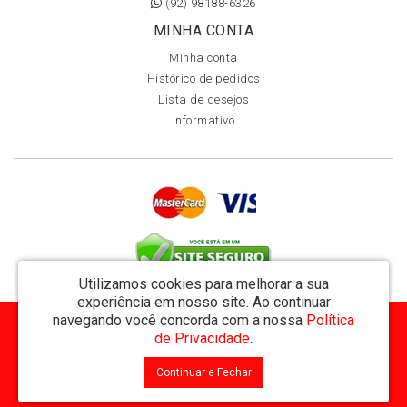
(92) 98188-6326
MINHA CONTA
Minha conta
Histórico de pedidos
Lista de desejos
Informativo
Utilizamos cookies para melhorar a sua
experiência em nosso site.
Ao continuar
navegando você concorda com a nossa
Política
MVT Comércio de Representação de Livros Ltda - CNPJ: 11.162.894/0001-32
de Privacidade
.
Rua Visconde de Utinga 234 - Parque das Laranjeiras - Manaus / AM - CEP: 69058-810
Continuar e Fechar
MVT Livraria © 2026
Desenvolvido por
88digital