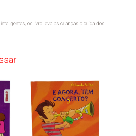
teligentes, os livro leva as crianças a cuida dos
ssar