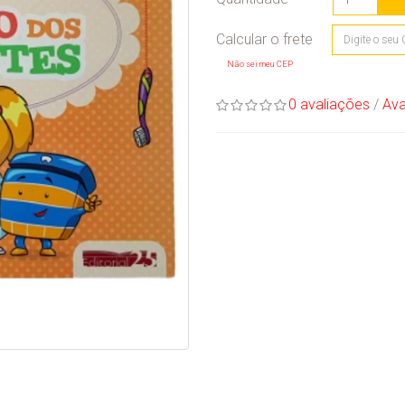
Não sei meu CEP
0 avaliações
/
Ava