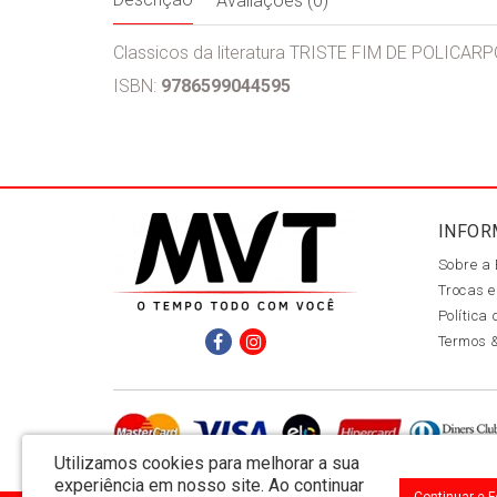
Avaliações (0)
Classicos da literatura TRISTE FIM DE POLICA
ISBN:
9786599044595
INFOR
Sobre a
Trocas e
Política
Termos 
Utilizamos cookies para melhorar a sua
experiência em nosso site.
Ao continuar
Continuar e 