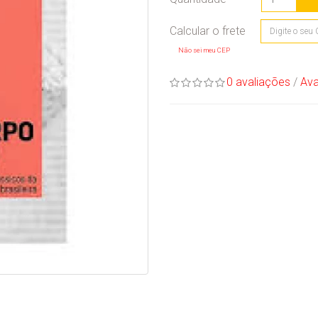
Não sei meu CEP
0 avaliações
/
Ava