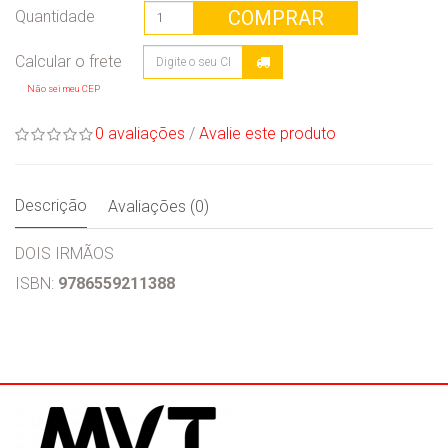
COMPRAR
Quantidade
Não sei meu CEP
0 avaliações
/
Avalie este produto
Descrição
Avaliações (0)
DOIS IRMÃOS
ISBN:
9786559211388