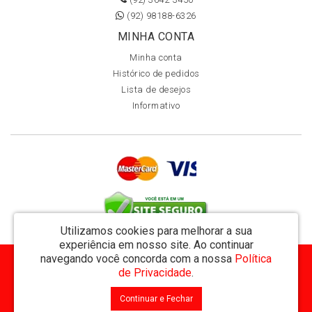
(92) 98188-6326
MINHA CONTA
Minha conta
Histórico de pedidos
Lista de desejos
Informativo
Utilizamos cookies para melhorar a sua
experiência em nosso site.
Ao continuar
navegando você concorda com a nossa
Política
MVT Comércio de Representação de Livros Ltda - CNPJ: 11.162.894/0001-32
de Privacidade
.
Rua Visconde de Utinga 234 - Parque das Laranjeiras - Manaus / AM - CEP: 69058-810
Continuar e Fechar
MVT Livraria © 2026