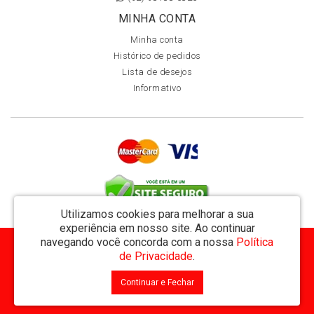
MINHA CONTA
Minha conta
Histórico de pedidos
Lista de desejos
Informativo
Utilizamos cookies para melhorar a sua
experiência em nosso site.
Ao continuar
navegando você concorda com a nossa
Política
MVT Comércio de Representação de Livros Ltda - CNPJ: 11.162.894/0001-32
de Privacidade
.
Rua Visconde de Utinga 234 - Parque das Laranjeiras - Manaus / AM - CEP: 69058-810
Continuar e Fechar
MVT Livraria © 2026
Desenvolvido por
88digital