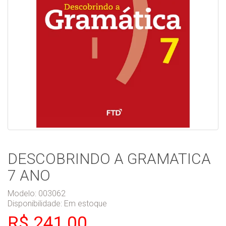
DESCOBRINDO A GRAMATICA
7 ANO
Modelo: 003062
Disponibilidade:
Em estoque
R$ 241,00