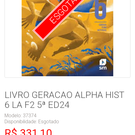
ESGOTADO
LIVRO GERACAO ALPHA HIST
6 LA F2 5ª ED24
Modelo: 37374
Disponibilidade:
Esgotado
R$ 331,10