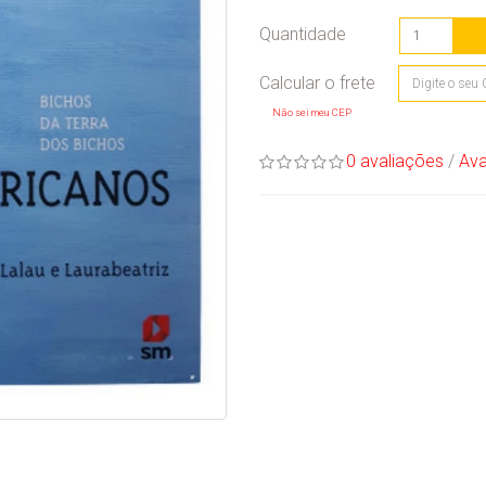
Quantidade
Não sei meu CEP
0 avaliações
/
Ava