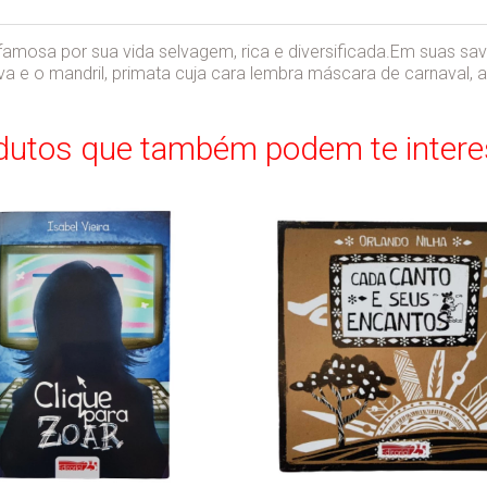
 famosa por sua vida selvagem, rica e diversificada.Em suas sa
va e o mandril, primata cuja cara lembra máscara de carnaval, 
dutos que também podem te intere