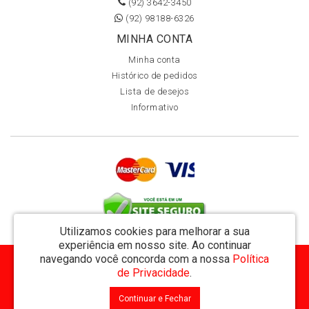
(92) 3642-3450
(92) 98188-6326
MINHA CONTA
Minha conta
Histórico de pedidos
Lista de desejos
Informativo
Utilizamos cookies para melhorar a sua
experiência em nosso site.
Ao continuar
navegando você concorda com a nossa
Política
MVT Comércio de Representação de Livros Ltda - CNPJ: 11.162.894/0001-32
de Privacidade
.
Rua Visconde de Utinga 234 - Parque das Laranjeiras - Manaus / AM - CEP: 69058-810
Continuar e Fechar
MVT Livraria © 2026