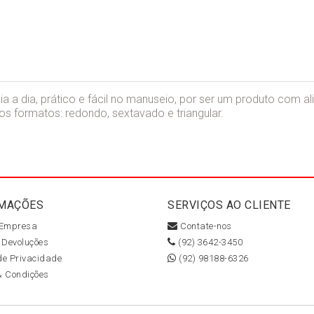
 dia a dia, prático e fácil no manuseio, por ser um produto com
nos formatos: redondo, sextavado e triangular.
MAÇÕES
SERVIÇOS AO CLIENTE
 Empresa
Contate-nos
 Devoluções
(92) 3642-3450
 de Privacidade
(92) 98188-6326
& Condições