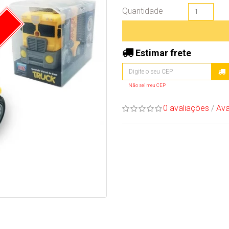
Quantidade
Estimar frete
Não sei meu CEP
0 avaliações
/
Ava