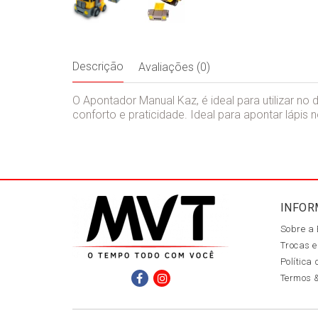
Descrição
Avaliações (0)
O Apontador Manual Kaz, é ideal para utilizar no
conforto e praticidade. Ideal para apontar lápis 
INFOR
Sobre a
Trocas e
Política
Termos 