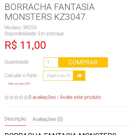
BORRACHA FANTASIA
MONSTERS KZ3047
Modelo: 38259
Disponibilidade:
Em estoque
R$ 11,00
COMPRAR
Quantidade
Não sei meu CEP
0 avaliações
/
Avalie este produto
Descrição
Avaliações (0)