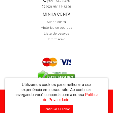
(92) 3642-3450
(92) 98188-6326
MINHA CONTA
Minha conta
Histórico de pedidos
Lista de desejos
Informativo
Utilizamos cookies para melhorar a sua
experiência em nosso site.
Ao continuar
navegando você concorda com a nossa
Política
MVT Comércio de Representação de Livros Ltda - CNPJ: 11.162.894/0001-32
de Privacidade
.
Rua Visconde de Utinga 234 - Parque das Laranjeiras - Manaus / AM - CEP: 69058-810
Continuar e Fechar
MVT Livraria © 2026