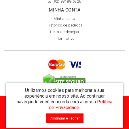
(92) 98188-6326
MINHA CONTA
Minha conta
Histórico de pedidos
Lista de desejos
Informativo
Utilizamos cookies para melhorar a sua
experiência em nosso site.
Ao continuar
navegando você concorda com a nossa
Política
MVT Comércio de Representação de Livros Ltda - CNPJ: 11.162.894/0001-32
de Privacidade
.
Rua Visconde de Utinga 234 - Parque das Laranjeiras - Manaus / AM - CEP: 69058-810
Continuar e Fechar
MVT Livraria © 2026
Desenvolvido por
88digital