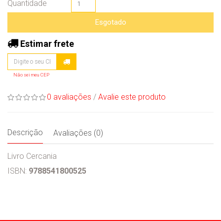
Quantidade
Esgotado
Estimar frete
Não sei meu CEP
0 avaliações
/
Avalie este produto
Descrição
Avaliações (0)
Livro Cercania
ISBN:
9788541800525