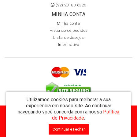
(92) 98188-6326
MINHA CONTA
Minha conta
Histórico de pedidos
Lista de desejos
Informativo
Utilizamos cookies para melhorar a sua
experiência em nosso site.
Ao continuar
navegando você concorda com a nossa
Política
MVT Comércio de Representação de Livros Ltda - CNPJ: 11.162.894/0001-32
de Privacidade
.
Rua Visconde de Utinga 234 - Parque das Laranjeiras - Manaus / AM - CEP: 69058-810
Continuar e Fechar
MVT Livraria © 2026
Desenvolvido por
88digital