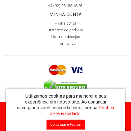
(92) 98188-6326
MINHA CONTA
Minha conta
Histórico de pedidos
Lista de desejos
Informativo
Utilizamos cookies para melhorar a sua
experiência em nosso site.
Ao continuar
navegando você concorda com a nossa
Política
MVT Comércio de Representação de Livros Ltda - CNPJ: 11.162.894/0001-32
de Privacidade
.
Rua Visconde de Utinga 234 - Parque das Laranjeiras - Manaus / AM - CEP: 69058-810
Continuar e Fechar
MVT Livraria © 2026