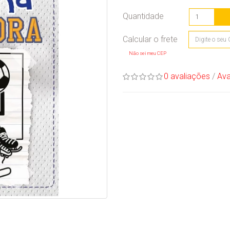
Quantidade
Não sei meu CEP
0 avaliações
/
Ava