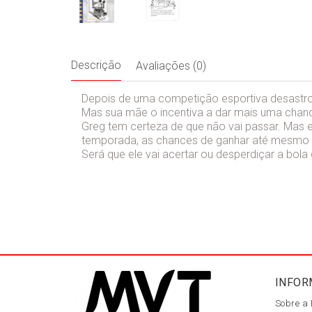
Descrição
Avaliações (0)
Depois de uma competição esportiva desastrosa
Mas sua mãe o incentiva a dar mais uma chance
Greg tem certeza de que não vai passar. Mas
temporada, as chances de ganhar até mesmo u
Será que ele vai acertar ou desperdiçar a bola
INFOR
Sobre a