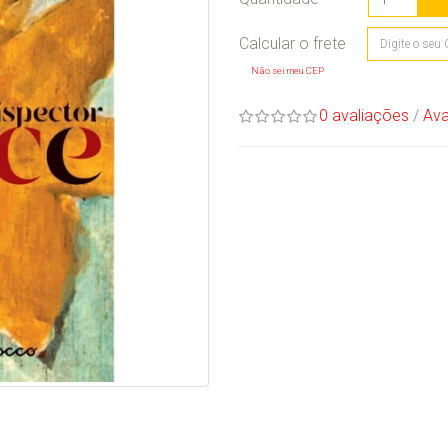
Não sei meu CEP
0 avaliações
/
Ava