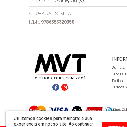
Avaliações (0)
A HORA DA ESTRELA
ISBN:
9786555320350
INFOR
Sobre a
Trocas e
Política
Termos 
Utilizamos cookies para melhorar a sua
experiência em nosso site.
Ao continuar
Continuar e 