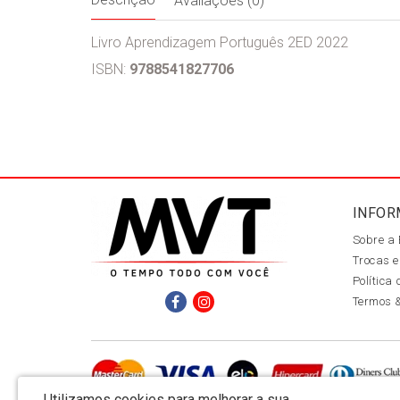
Avaliações (0)
Livro Aprendizagem Português 2ED 2022
ISBN:
9788541827706
INFOR
Sobre a
Trocas e
Política
Termos 
Utilizamos cookies para melhorar a sua