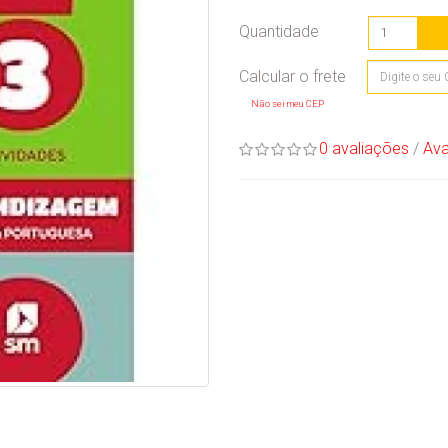
Quantidade
Não sei meu CEP
0 avaliações
/
Ava