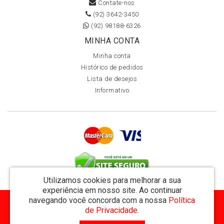
Contate-nos
(92) 3642-3450
(92) 98188-6326
MINHA CONTA
Minha conta
Histórico de pedidos
Lista de desejos
Informativo
Utilizamos cookies para melhorar a sua
experiência em nosso site.
Ao continuar
navegando você concorda com a nossa
Política
MVT Comércio de Representação de Livros Ltda - CNPJ: 11.162.894/0001-32
de Privacidade
.
Rua Visconde de Utinga 234 - Parque das Laranjeiras - Manaus / AM - CEP: 69058-810