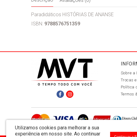
Avaliações (0)
Paradidáticos HISTÓRIAS DE ANANSE
ISBN:
9788576751359
INFOR
Sobre a
Trocas e
Política
Termos 
Utilizamos cookies para melhorar a sua
experiência em nosso site.
Ao continuar
Continuar e 