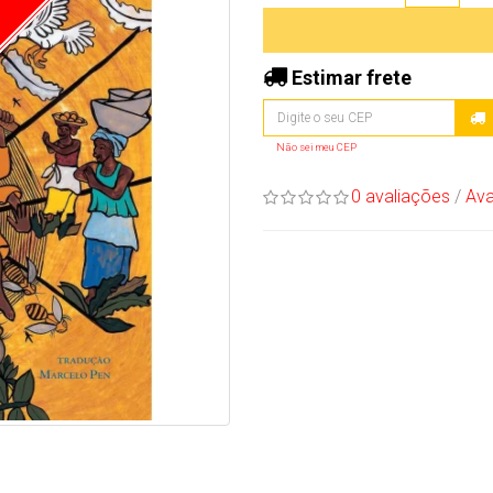
Estimar frete
Não sei meu CEP
0 avaliações
/
Ava