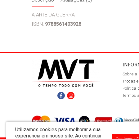
Avaliações (0)
A ARTE DA GUERRA
ISBN:
9788561403928
INFOR
Sobre a
Trocas e
Política
Termos 
Utilizamos cookies para melhorar a sua
experiência em nosso site.
Ao continuar
Continuar e 