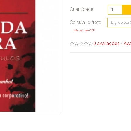
Quantidade
Não sei meu CEP
0 avaliações
/
Ava