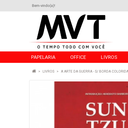
Bem-vindo(a)!
PAPELARIA
OFFICE
LIVROS
LIVROS
A ARTE DA GUERRA - S/ BORDA COLORID