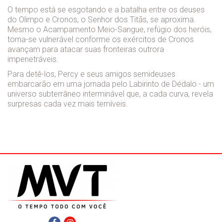
O tempo está se esgotando e a batalha entre os deuses
do Olimpo e Cronos, o Senhor dos Titãs, se aproxima.
Mesmo o Acampamento Meio-Sangue, refúgio dos heróis,
torna-se vulnerável conforme os exércitos de Cronos
avançam para atacar suas fronteiras outrora
impenetráveis.
Para detê-los, Percy e seus amigos semideuses
embarcarão em uma jornada pelo Labirinto de Dédalo - um
universo subterrâneo interminável que, a cada curva, revela
surpresas cada vez mais temíveis.