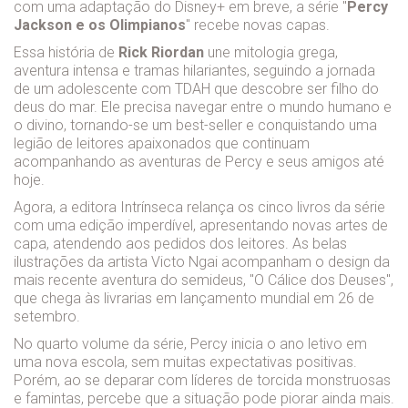
com uma adaptação do Disney+ em breve, a série "
Percy
Jackson e os Olimpianos
" recebe novas capas.
Essa história de
Rick Riordan
une mitologia grega,
aventura intensa e tramas hilariantes, seguindo a jornada
de um adolescente com TDAH que descobre ser filho do
deus do mar. Ele precisa navegar entre o mundo humano e
o divino, tornando-se um best-seller e conquistando uma
legião de leitores apaixonados que continuam
acompanhando as aventuras de Percy e seus amigos até
hoje.
Agora, a editora Intrínseca relança os cinco livros da série
com uma edição imperdível, apresentando novas artes de
capa, atendendo aos pedidos dos leitores. As belas
ilustrações da artista Victo Ngai acompanham o design da
mais recente aventura do semideus, "O Cálice dos Deuses",
que chega às livrarias em lançamento mundial em 26 de
setembro.
No quarto volume da série, Percy inicia o ano letivo em
uma nova escola, sem muitas expectativas positivas.
Porém, ao se deparar com líderes de torcida monstruosas
e famintas, percebe que a situação pode piorar ainda mais.