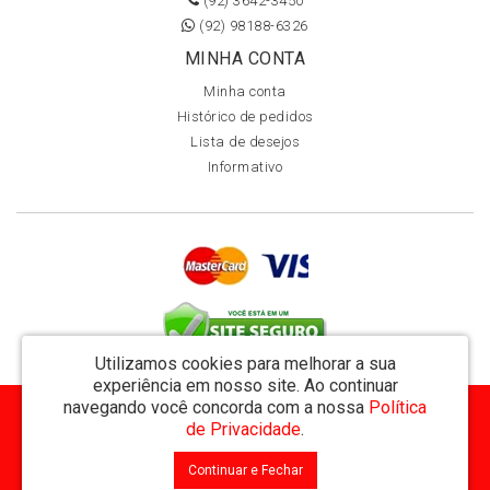
(92) 3642-3450
(92) 98188-6326
MINHA CONTA
Minha conta
Histórico de pedidos
Lista de desejos
Informativo
Utilizamos cookies para melhorar a sua
experiência em nosso site.
Ao continuar
navegando você concorda com a nossa
Política
MVT Comércio de Representação de Livros Ltda - CNPJ: 11.162.894/0001-32
de Privacidade
.
Rua Visconde de Utinga 234 - Parque das Laranjeiras - Manaus / AM - CEP: 69058-810
Continuar e Fechar
MVT Livraria © 2026