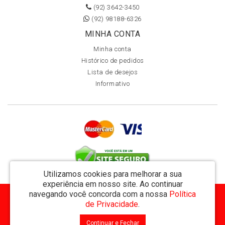
(92) 3642-3450
(92) 98188-6326
MINHA CONTA
Minha conta
Histórico de pedidos
Lista de desejos
Informativo
Utilizamos cookies para melhorar a sua
experiência em nosso site.
Ao continuar
navegando você concorda com a nossa
Política
MVT Comércio de Representação de Livros Ltda - CNPJ: 11.162.894/0001-32
de Privacidade
.
Rua Visconde de Utinga 234 - Parque das Laranjeiras - Manaus / AM - CEP: 69058-810
Continuar e Fechar
MVT Livraria © 2026