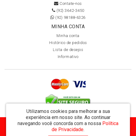
Contate-nos
(92) 3642-3450
(92) 98188-6326
MINHA CONTA
Minha conta
Histórico de pedidos
Lista de desejos
Informativo
Utilizamos cookies para melhorar a sua
experiência em nosso site.
Ao continuar
navegando você concorda com a nossa
Política
MVT Comércio de Representação de Livros Ltda - CNPJ: 11.162.894/0001-32
de Privacidade
.
Rua Visconde de Utinga 234 - Parque das Laranjeiras - Manaus / AM - CEP: 69058-810